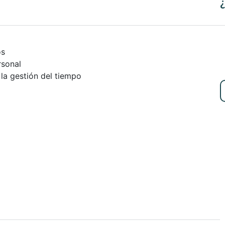
¿
os
rsonal
 la gestión del tiempo