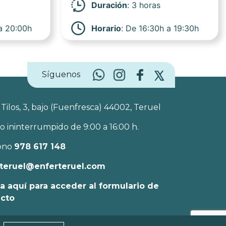
Duración
: 3 horas
 a 20:00h
Horario
: De 16:30h a 19:30h
Síguenos
 Tilos, 3, bajo (Fuenfresca) 44002, Teruel
o ininterrumpido de 9:00 a 16:00 h.
ono
978 617 148
teruel@enferteruel.com
a aquí para acceder al formulario de
acto