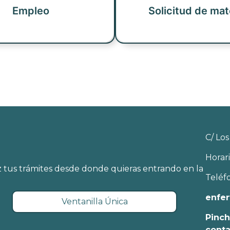
Empleo
Solicitud de mat
C/ Los
Horari
 tus trámites desde donde quieras entrando en la
Teléf
enfer
Ventanilla Única
Pinch
cont