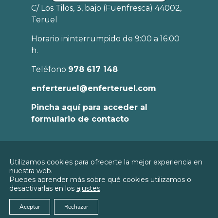
C/ Los Tilos, 3, bajo (Fuenfresca) 44002,
Teruel
Horario ininterrumpido de 9:00 a 16:00
h.
Teléfono
978 617 148
enferteruel@enferteruel.com
Pincha aquí para acceder al
formulario de contacto
Política de
Utilizamos cookies para ofrecerte la mejor experiencia en
Privacidad
nuestra web.
© 2026
Colegio Oficial de Enfermería de
Puedes aprender más sobre qué cookies utilizamos o
Política de
Teruel
desactivarlas en los
ajustes
.
Cookies
Aviso Legal
Aceptar
Rechazar