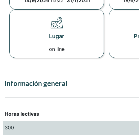
14/9/2026
hasta
31/1/2027
18/6/
Lugar
P
on line
Información general
Horas lectivas
300