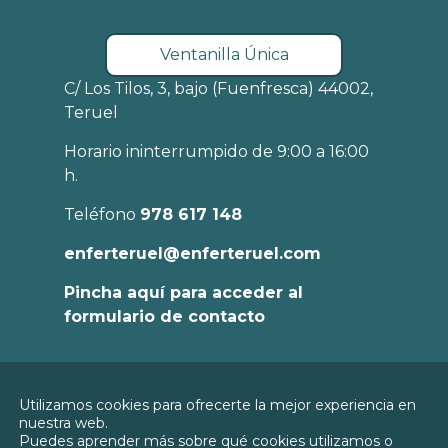
Ventanilla Única
C/ Los Tilos, 3, bajo (Fuenfresca) 44002,
Teruel
Horario ininterrumpido de 9:00 a 16:00
h.
Teléfono
978 617 148
enferteruel@enferteruel.com
Pincha aquí para acceder al
formulario de contacto
Política de
Utilizamos cookies para ofrecerte la mejor experiencia en
Privacidad
nuestra web.
© 2026
Colegio Oficial de Enfermería de
Puedes aprender más sobre qué cookies utilizamos o
Política de