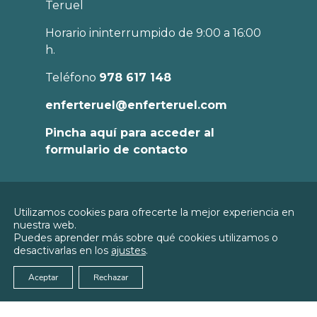
Teruel
Horario ininterrumpido de 9:00 a 16:00
h.
Teléfono
978 617 148
enferteruel@enferteruel.com
Pincha aquí para acceder al
formulario de contacto
Política de
Utilizamos cookies para ofrecerte la mejor experiencia en
Privacidad
nuestra web.
© 2026
Colegio Oficial de Enfermería de
Puedes aprender más sobre qué cookies utilizamos o
Política de
Teruel
desactivarlas en los
ajustes
.
Cookies
Aviso Legal
Aceptar
Rechazar