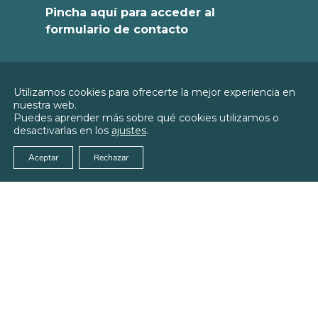
Pincha aquí para acceder al
formulario de contacto
Política de
Utilizamos cookies para ofrecerte la mejor experiencia en
Privacidad
nuestra web.
© 2026
Colegio Oficial de Enfermería de
Puedes aprender más sobre qué cookies utilizamos o
Política de
Teruel
desactivarlas en los
ajustes
.
Cookies
Aviso Legal
Aceptar
Rechazar