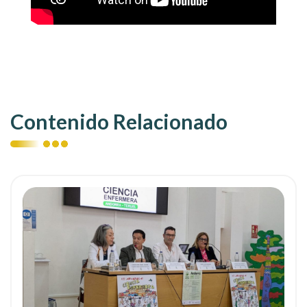
Contenido Relacionado
ia
Ver noticia