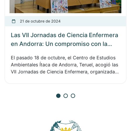
21 de octubre de 2024
Las VII Jornadas de Ciencia Enfermera
en Andorra: Un compromiso con la
investigación, la humanización y el
El pasado 18 de octubre, el Centro de Estudios
entorno rural
Ambientales Ítaca de Andorra, Teruel, acogió las
VII Jornadas de Ciencia Enfermera, organizadas
por el Colegio Oficial de Enfermería de Teruel
reuniendo a más de 70 profesionales del sector
en un evento que combinó innovación,
formación reivindicación, y visibilización de la
profesión enfermera, con un foco especial en el
entorno rural y la investigación aplicada a los
cuidados de salud. El Comité Organizador,
compuesto por las enfermeras del Centro de