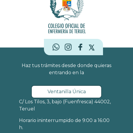
Salud de Andorra con la enfermera Ana García a
la cabeza y el Comité Científico capitaneado por
el secretario del Colegio
Haz tus trámites desde donde quieras
entrando en la
Ventanilla Única
C/ Los Tilos, 3, bajo (Fuenfresca) 44002,
Teruel
Horario ininterrumpido de 9:00 a 16:00
h.