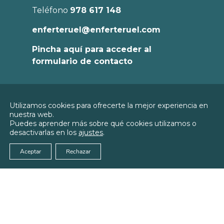
Teléfono
978 617 148
enferteruel@enferteruel.com
Pincha aquí para acceder al
formulario de contacto
Política de
Utilizamos cookies para ofrecerte la mejor experiencia en
Privacidad
nuestra web.
© 2026
Colegio Oficial de Enfermería de
Puedes aprender más sobre qué cookies utilizamos o
Política de
Teruel
desactivarlas en los
ajustes
.
Cookies
Aviso Legal
Aceptar
Rechazar