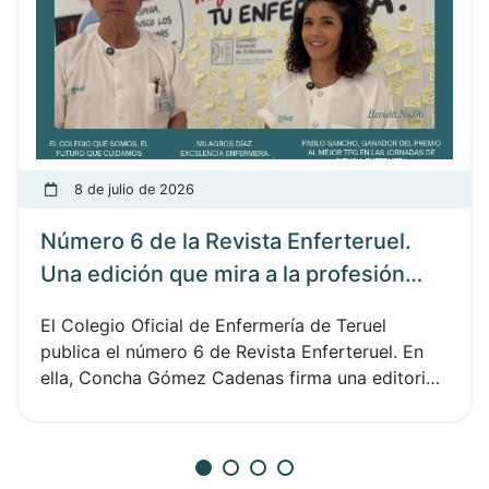
8 de julio de 2026
Número 6 de la Revista Enferteruel.
Una edición que mira a la profesión
desde la gratitud, la memoria, el
El Colegio Oficial de Enfermería de Teruel
compromiso y el orgullo de pertenecer
publica el número 6 de Revista Enferteruel. En
a una comunidad enfermera
ella, Concha Gómez Cadenas firma una editorial
en la que comparte una reflexión personal sobre
su legislatura, sobre el valor de participar y
sobre todo lo construido durante estos años al
frente del Colegio. Viajamos hasta Caspe y