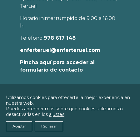
Teruel
Horario ininterrumpido de 9:00 a 16:00
h.
Teléfono
978 617 148
enferteruel@enferteruel.com
Pincha aquí para acceder al
formulario de contacto
Política de
Utilizamos cookies para ofrecerte la mejor experiencia en
Privacidad
nuestra web.
© 2026
Colegio Oficial de Enfermería de
Puedes aprender más sobre qué cookies utilizamos o
Política de
Teruel
desactivarlas en los
ajustes
.
Cookies
Aviso Legal
Aceptar
Rechazar