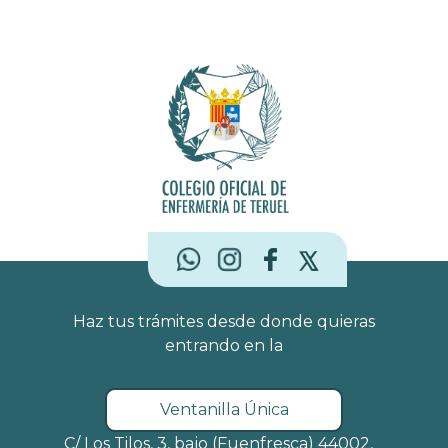
Albarracín para poner en valor a las enfermeras
rurales, donde la cercanía humana se convierte
en una herramienta imprescindible. Inspiración
Enfermera está dedicada a Milagros Díaz,
Premio a la Excelencia Enfermera, cuya
trayectoria representa el legado, la constancia y
la huella que una enfermera puede dejar en
Haz tus trámites desde donde quieras
entrando en la
Ventanilla Única
C/ Los Tilos, 3, bajo (Fuenfresca) 44002,