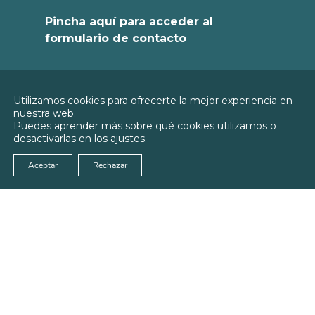
Pincha aquí para acceder al
formulario de contacto
Política de
Utilizamos cookies para ofrecerte la mejor experiencia en
Privacidad
nuestra web.
© 2026
Colegio Oficial de Enfermería de
Puedes aprender más sobre qué cookies utilizamos o
Política de
Teruel
desactivarlas en los
ajustes
.
Cookies
Aviso Legal
Aceptar
Rechazar