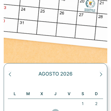
AGOSTO 2026
L
M
X
J
V
S
D
1
2