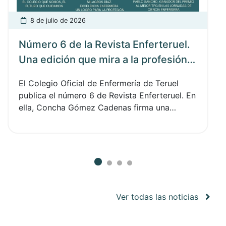
8 de julio de 2026
Número 6 de la Revista Enferteruel.
Una edición que mira a la profesión
desde la gratitud, la memoria, el
El Colegio Oficial de Enfermería de Teruel
compromiso y el orgullo de
publica el número 6 de Revista Enferteruel. En
pertenecer a una comunidad
ella, Concha Gómez Cadenas firma una
enfermera
editorial en la que comparte una reflexión
personal sobre su legislatura, sobre el valor
de participar y sobre todo lo construido
durante estos años al frente del Colegio.
Viajamos hasta Caspe y Albarracín para poner
en valor a las enfermeras rurales, donde la
cercanía humana se convierte en una
Ver todas las noticias
herramienta imprescindible. Inspiración
Enfermera está dedicada a Milagros Díaz,