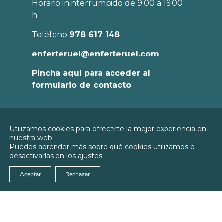
Horario ininterrumpido de 9:00 a 16:00
h.
Teléfono
978 617 148
enferteruel@enferteruel.com
Pincha aquí para acceder al
formulario de contacto
Política de
Utilizamos cookies para ofrecerte la mejor experiencia en
Privacidad
nuestra web.
© 2026
Colegio Oficial de Enfermería de
Puedes aprender más sobre qué cookies utilizamos o
Política de
Teruel
desactivarlas en los
ajustes
.
Cookies
Aviso Legal
Aceptar
Rechazar