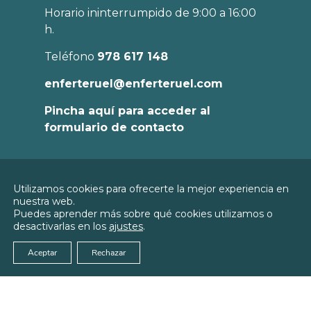
Horario ininterrumpido de 9:00 a 16:00
h.
Teléfono
978 617 148
enferteruel@enferteruel.com
Pincha aquí para acceder al
formulario de contacto
Política de
Utilizamos cookies para ofrecerte la mejor experiencia en
Privacidad
nuestra web.
© 2026
Colegio Oficial de Enfermería de
Puedes aprender más sobre qué cookies utilizamos o
Política de
Teruel
desactivarlas en los
ajustes
.
Cookies
Aviso Legal
Aceptar
Rechazar