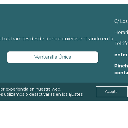
C/ Los
Horari
 tus trámites desde donde quieras entrando en la
Teléf
enfer
Ventanilla Única
Pinch
cont
jor experiencia en nuestra web.
Aceptar
eruel
Política de Pri
 utilizamos o desactivarlas en los
ajustes
.