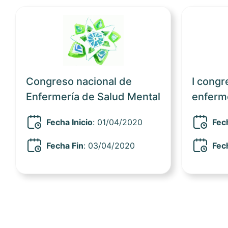
Ver noticia
Congreso nacional de
I congr
Enfermería de Salud Mental
enferm
Fecha Inicio
: 01/04/2020
Fech
Fecha Fin
: 03/04/2020
Fec