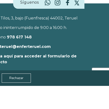
Síguenos
 Tilos, 3, bajo (Fuenfresca) 44002, Teruel
o ininterrumpido de 9:00 a 16:00 h.
ono
978 617 148
teruel@enferteruel.com
a aquí para acceder al formulario de
acto
Rechazar
vacidad
Política de Cookies
Aviso Legal